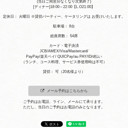
(当日ご用意分なくなり次第終了)
[ディナー]18:00～22:00【L.O21:00】
定休日：
火曜日
※貸切パーティー、ケータリングは お受けいたします。
駐車場：
8台
総座席数：
54席
カード・電子決済
JCB/AMEX/Visa/Mastercard/
PayPay/楽天ペイ/ QUICPay/au PAY/ID/d払い
（ランチ、コース料理、サービス券使用時は不可）
貸切：
可（20名様より）
メール予約はこちらから
ご予約はお電話、ライン、メールにて承ります。
ただし、当日のご予約はお電話のみとなります。