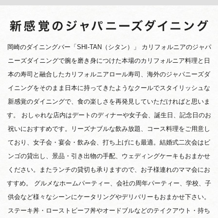
岡崎のダイニングバー「SHI-TAN（シタン）」 カリフォルニアのジャパ
ニーズダイニングで腕を磨き身につけた本場のカリフォルニア料理と日
本の寿司と融合したカリフォルニアロール寿司、海外のジャパニーズダ
イニングをそのまま日本に持ってきたようなクールでスタイリッシュな
新感覚のダイニングで、食の楽しさを再発見していただければと思いま
す。 おしゃれな店内はデートのディナーや女子会、誕生日、記念日のお
祝いにおすすめです。リーズナブルな飲み放題、コース料理をご用意し
ており、女子会・宴会・飲み会、打ち上げにも最適。結婚式二次会はビ
ンゴの貸出し、景品・引き出物の手配、ウェディングケーキもおまかせ
ください。またランチの貸切も承りますので、お子様連れのママ会にお
すすめ。 グルメなホームパーティー、会社の周年パーティー、学校、子
供会など様々なシーンにケータリングやデリバリーもおまかせ下さい。
ステーキ丼・ローストビーフ丼やオードブルなどのテイクアウト・持ち