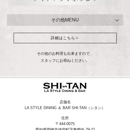
その他MENU
フライドポテト
詳細はこちら＞
鶏のから揚げ
カニクリーム春巻き
その他のお料理も出来ますので、
スタッフにお尋ねください。
牛ロースステーキ オリジナルA-1ソース
オードブル盛り合わせ（お料理全7品）
ロールすし盛り合わせ（5種類入り）
オードブル＆ロールすしハーフ盛り
（お料理4品＆ロールすし3種）
店舗名
LA STYLE DINING ＆ BAR SHI-TAN（シタン）
チョコケーキ
住所
ホール（18cm）
〒444-0075
愛知県岡崎市伊賀町字東郷中 79-22