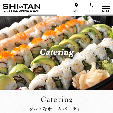
MAP
TEL
MENU
Home
Concept
Lunch
Dinner
Party
Catering
Access