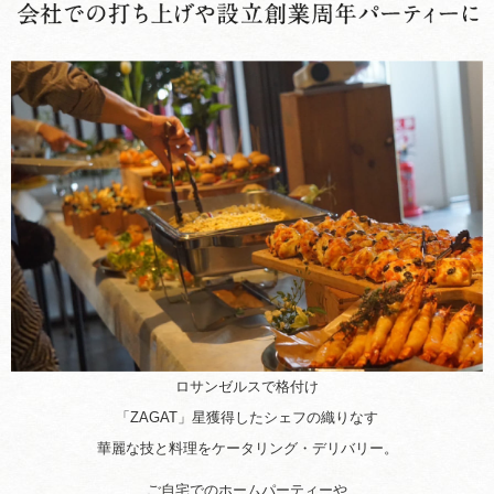
Contact
閉じる
×
ロサンゼルスで格付け
「ZAGAT」星獲得したシェフの織りなす
華麗な技と料理をケータリング・デリバリー。
ご自宅でのホームパーティーや