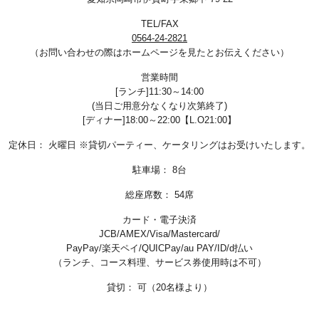
※表示価格のほかに別途消費税がかかります。
TEL/FAX
0564-24-2821
（お問い合わせの際はホームページを見たとお伝えください）
営業時間
[ランチ]11:30～14:00
(当日ご用意分なくなり次第終了)
[ディナー]18:00～22:00【L.O21:00】
定休日：
火曜日
※貸切パーティー、ケータリングはお受けいたします。
駐車場：
8台
総座席数：
54席
カード・電子決済
JCB/AMEX/Visa/Mastercard/
PayPay/楽天ペイ/QUICPay/au PAY/ID/d払い
（ランチ、コース料理、サービス券使用時は不可）
貸切：
可（20名様より）